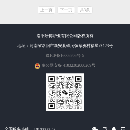
上一页
下一页
共3条
洛阳研博炉业有限公司版权所有
地址：河南省洛阳市新安县磁涧镇寒鸦村福星路123号
豫ICP备16008705号-5
豫公网安备 41032302000209号
全国服务热线：13838868032