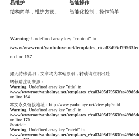
易维护
智能操作
结构简单，维护方便。
智能化控制，操作简单
Warning
: Undefined array key "content" in
/www/wwwroot/yanboluye.net/templates_c/ca83495d79563fec4
on line
157
如无特殊说明，文章均为本站原创，转载请注明出处
转载请注明来源：
Warning
: Undefined array key "title" in
/www/wwwroot/yanboluye.net/templates_c/ca83495d79563fec499d6dc7
on line
164
本文永久链接地址：
http://www.yanboluye.net/view.php?mid=
Warning
: Undefined array key "mid" in
/www/wwwroot/yanboluye.net/templates_c/ca83495d79563fec499d6dc7
on line
170
&cateid=
Warning
: Undefined array key "cateid" in
/www/wwwroot/yanboluye.net/templates_c/ca83495d79563fec499d6dc7