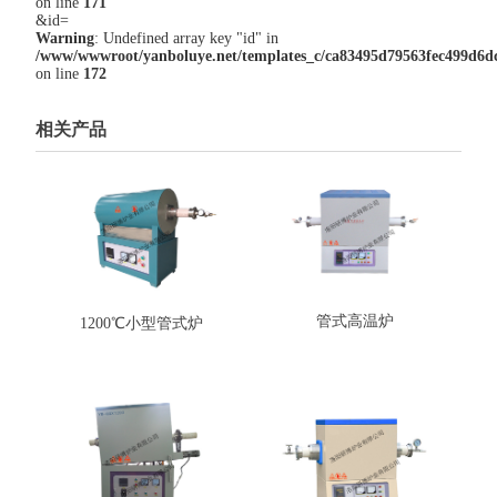
on line
171
&id=
Warning
: Undefined array key "id" in
/www/wwwroot/yanboluye.net/templates_c/ca83495d79563fec499d6dc7
on line
172
相关产品
管式高温炉
1200℃小型管式炉