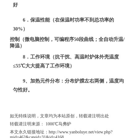
好
6．保温性能（在保温时功率不到
总功率的
3
0%
）
控制（微电脑控制，可编程序
50
段曲线
；
全自动升温/
降温）
8．
工作环境（抗干扰、
高温时
炉体外壳温度
≤55℃大大提高了工作环境）
9、加热元件分布
：
分布炉膛
左右两侧，温度均
匀性好。
如无特殊说明，文章均为本站原创，转载请注明出处
转载请注明来源：
1000℃马弗炉
本文永久链接地址：
http://www.yanboluye.net/view.php?
mid=462&cateid=31&id=4168