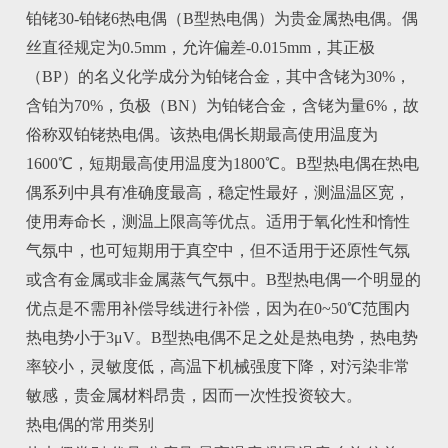
铂铑30-铂铑6热电偶（B型热电偶）为贵金属热电偶。偶
丝直径规定为0.5mm，允许偏差-0.015mm，其正极
（BP）的名义化学成分为铂铑合金，其中含铑为30%，
含铂为70%，负极（BN）为铂铑合金，含铑为量6%，故
俗称双铂铑热电偶。该热电偶长期最高使用温度为
1600℃，短期最高使用温度为1800℃。B型热电偶在热电
偶系列中具有准确度最高，稳定性最好，测温温区宽，
使用寿命长，测温上限高等优点。适用于氧化性和惰性
气氛中，也可短期用于真空中，但不适用于还原性气氛
或含有金属或非金属蒸气气氛中。B型热电偶一个明显的
优点是不需用补偿导线进行补偿，因为在0~50℃范围内
热电势小于3μV。B型热电偶不足之处是热电势，热电势
率较小，灵敏度低，高温下机械强度下降，对污染非常
敏感，贵金属材料昂贵，因而一次性投资较大。
热电偶的常用类别