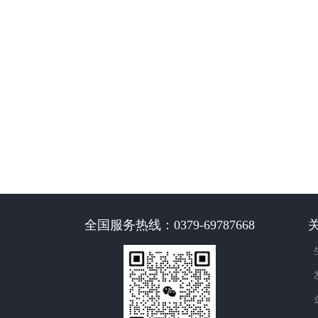
全国服务热线：0379-69787668