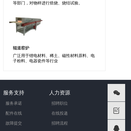
等部门，对物样进行焙烧、烧结试验。
辊道窑炉
广泛用于锂电材料、稀土、磁性材料原料、电
子粉料、电器瓷件等行业
服务支持
人力资源
服务承诺
招聘职位
配件在线
在线投递
故障提交
招聘流程