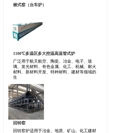
梭式窑（台车炉）
1100℃多温区多大控温高温管式炉
广泛用于航天航空、陶瓷、冶金、电子、玻
璃、发光材料、有色金属、化工、机械、耐火
材料、新材料开发、特种材料、建材等领域的
生
回转窑
回转窑炉适用于冶金、地质、矿山、化工建材