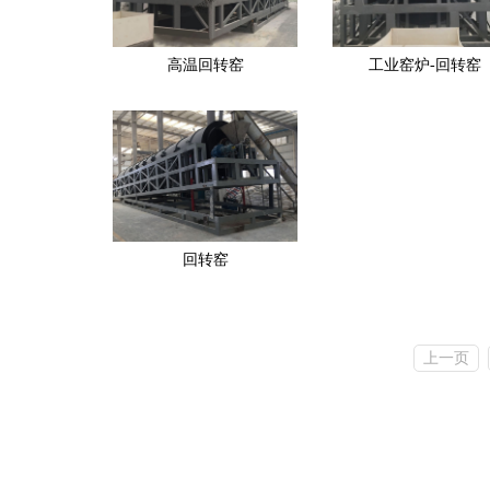
高温回转窑
工业窑炉-回转窑
回转窑
上一页