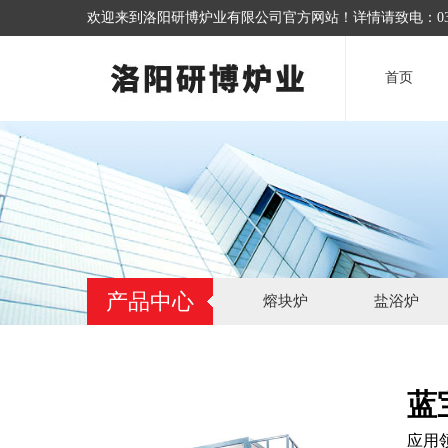
欢迎来到洛阳研博炉业有限公司官方网站！详情请致电：0379-6
首页
产品中心
熔块炉
盐浴炉
蓝
应用