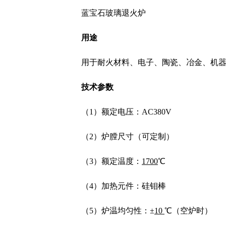
蓝宝石玻璃退火炉
用途
用于耐火材料、电子、陶瓷、冶金、机
技术参数
（1）额定电压：AC380V
（2）炉膛尺寸（可定制）
（3）额定温度：
1
700
℃
（4）加热元件：硅钼棒
（5）炉温均匀性：±
10
℃（空炉时）