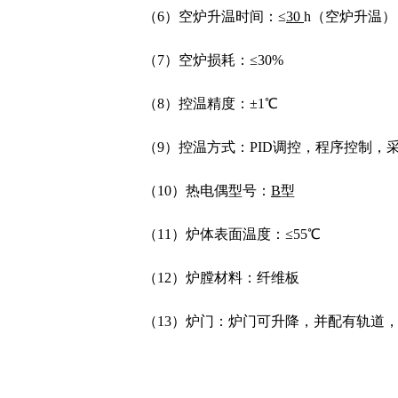
（6）空炉升温时间：≤
30
h（空炉升温）
（7）空炉损耗：≤30%
（8）控温精度：±1℃
（9）控温方式：PID调控，程序控制，
（10）热电偶型号：
B
型
（11）炉体表面温度：≤55℃
（12）炉膛材料：纤维板
（13）炉门：炉门可升降，并配有轨道