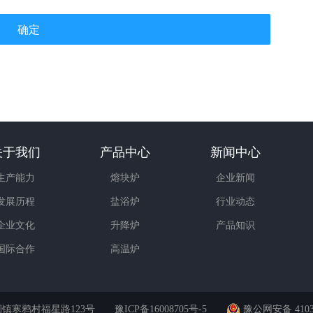
确定
关于我们
产品中心
新闻中心
生产能力
熔块炉
企业新闻
发展历程
盐浴炉
行业动态
企业文化
升降炉
产品知识
国际合作
高温炉
涧镇寒鸦村福星路123号
豫ICP备16008705号-5
豫公网安备 41032